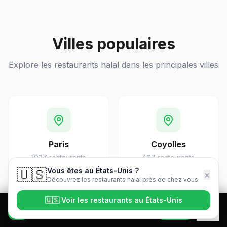
Villes populaires
Explore les restaurants halal dans les principales villes
Paris
Coyolles
1037
restaurants
467
restaurants
🇺🇸
Vous êtes au
États-Unis
?
×
Découvrez les restaurants halal près de chez vous
🇺🇸
Voir les restaurants au
États-Unis
Ouvre H Spot
Ouvrir
Trouve ton restaurant halal