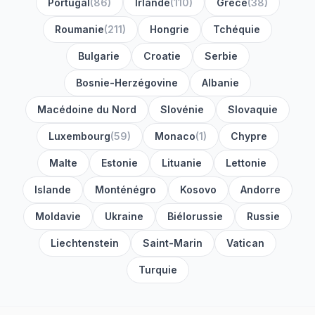
Portugal
(
86
)
Irlande
(
110
)
Grèce
(
38
)
Roumanie
(
211
)
Hongrie
Tchéquie
Bulgarie
Croatie
Serbie
Bosnie-Herzégovine
Albanie
Macédoine du Nord
Slovénie
Slovaquie
Luxembourg
(
59
)
Monaco
(
1
)
Chypre
Malte
Estonie
Lituanie
Lettonie
Islande
Monténégro
Kosovo
Andorre
Moldavie
Ukraine
Biélorussie
Russie
Liechtenstein
Saint-Marin
Vatican
Turquie