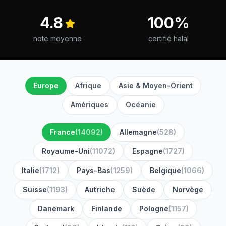
4.8
100%
note moyenne
certifié halal
Europe
Afrique
Asie & Moyen-Orient
Amériques
Océanie
France
(
14092
)
Allemagne
(
528
)
Royaume-Uni
(
11072
)
Espagne
(
1727
)
Italie
(
1712
)
Pays-Bas
(
1259
)
Belgique
(
1066
)
Suisse
(
1193
)
Autriche
Suède
Norvège
Danemark
Finlande
Pologne
(
1157
)